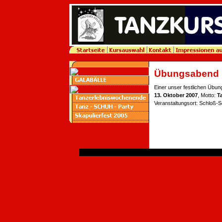
Übungsabend
Einer unser festlichen Üb
13. Oktober 2007
, Motto:
T
Veranstaltungsort: Schloß-S